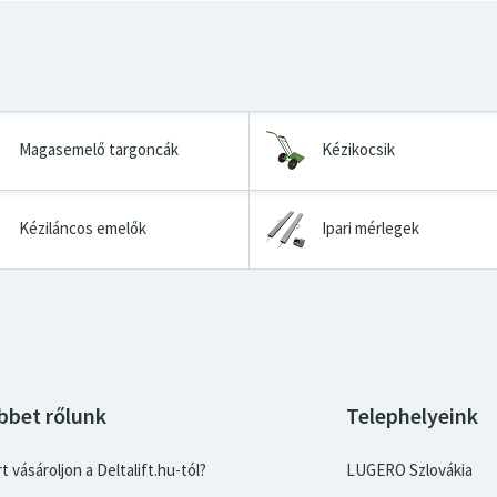
Magasemelő targoncák
Kézikocsik
Kéziláncos emelők
Ipari mérlegek
bbet rőlunk
Telephelyeink
t vásároljon a Deltalift.hu-tól?
LUGERO Szlovákia