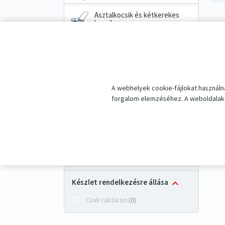
Asztalkocsik és kétkerekes
kocsik
Kéziláncos emelők
Ipari mérlegek
A webhelyek cookie-fájlokat használn
Pótalkatrészek
forgalom elemzéséhez. A weboldalak 
Akciós újság
Kiszűrni
Készlet rendelkezésre állása
Csak raktáron
(0)