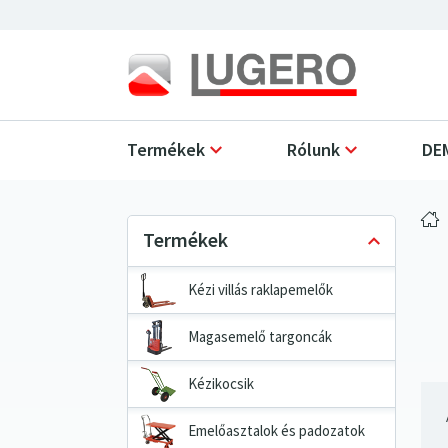
Termékek
Rólunk
DEM
Kézi villás raklapemelők
Magasemelő targoncák
Kézikocsik
Emelőasztalok és padozatok