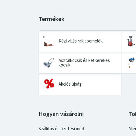
Kézi villás raklapemelők
Asztalkocsik és kétkerekes
kocsik
Akciós újság
Hogyan vásárolni
Tö
Szállítás és fizetési mód
Miér