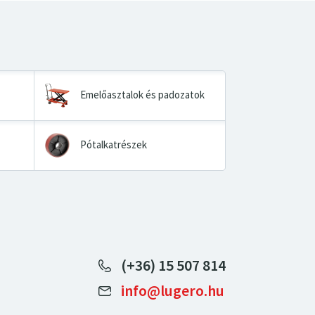
Emelőasztalok és padozatok
Pótalkatrészek
(+36) 15 507 814
info@lugero.hu