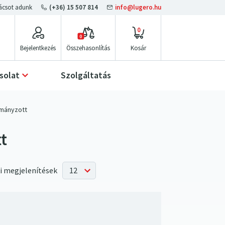
(+36) 15 507 814
info@lugero.hu
0
0
Bejelentkezés
Összehasonlítás
solat
Szolgáltatás
mányzott
t
i megjelenítések