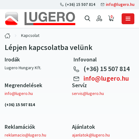
(+36) 15 507 814
info@lugero.hu
0
Kapcsolat
Lépjen kapcsolatba velünk
(+36) 15 507 814
Lugero Hungary Kft.
info@lugero.hu
Megrendelések
Servíz
info@lugero.hu
servis@lugero.hu
(+36) 15 507 814
Reklamációk
Ajánlatok
reklamacio@lugero.hu
ajanlatok@lugero.hu