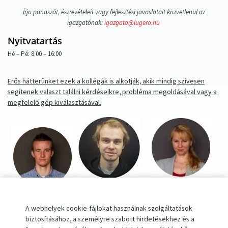
Írja panaszát, észrevételeit vagy fejlesztési javaslatait közvetlenül az
igazgatónak:
igazgato@lugero.hu
Nyitvatartás
Hé – Pé: 8:00 – 16:00
Erős hátterünket ezek a kollégák is alkotják, akik mindig szívesen
segítenek valaszt találni kérdéseikre, probléma megoldásával vagy a
megfelelő gép kiválasztásával.
David SOUCEK
Lenka SOUCKOVA
Martin SEMRAD
értékesítés
administráció, számlázás
A webhelyek cookie-fájlokat használnak szolgáltatások
szerviz, reklamációk
biztosításához, a személyre szabott hirdetésekhez és a