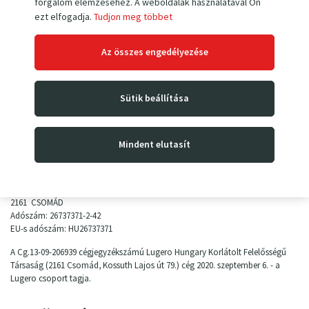
forgalom elemzéséhez. A weboldalak használatával Ön
ezt elfogadja.
Tudjon meg többet
Az összes engedélyezése
Josef VAVRA
Petr FUJASZ
Sütik beállítása
vezérigazgató
konzultáció, ajánlatok
Mindent elutasít
Számlázási adatok
Lugero Hungary Kft.
Kossuth L. út 79.
2161 CSOMÁD
Adószám: 26737371-2-42
EU-s adószám: HU26737371
A Cg.13-09-206939 cégjegyzékszámú Lugero Hungary Korlátolt Felelősségű
Társaság (2161 Csomád, Kossuth Lajos út 79.) cég 2020. szeptember 6. - a
Lugero csoport tagja.