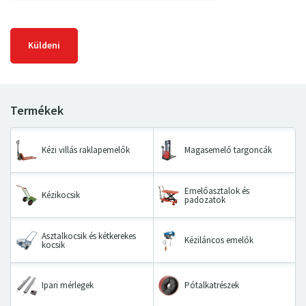
Küldeni
Kézi villás raklapemelők
Magasemelő targoncák
Emelőasztalok és
Kézikocsik
padozatok
Asztalkocsik és kétkerekes
Kéziláncos emelők
kocsik
Ipari mérlegek
Pótalkatrészek