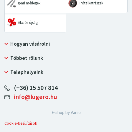
Ipari mérlegek
Pótalkatrészek
Akciós újság
Hogyan vásárolni
Szállítás és fizetési mód
Többet rőlunk
Személyes adatok védelme
Miért vásároljon a Deltalift.hu-tól?
Reklamációs Kódex
Telephelyeink
Biztonságos vásárlás
LUGERO Szlovákia
(+36) 15 507 814
LUGERO Lengyelország
info@lugero.hu
LUGERO Németország
LUGERO Csehország
E-shop by
Vanio
LUGERO Austria
Cookie-beállítások