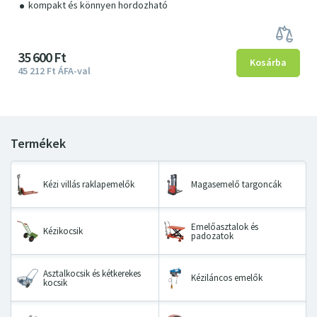
kompakt és könnyen hordozható
35
600
Ft
45
212
Ft
ÁFA-val
Kézi villás raklapemelők
Magasemelő targoncák
Emelőasztalok és
Kézikocsik
padozatok
Asztalkocsik és kétkerekes
Kéziláncos emelők
kocsik