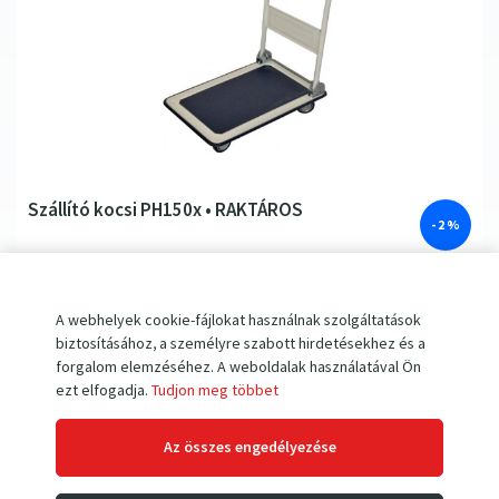
Szállító kocsi PH150x • RAKTÁROS
- 2 %
teherbírás 150kg
jelenleg raktáron
lezárható elülső rész
A webhelyek cookie-fájlokat használnak szolgáltatások
teherbírás 150 kg
biztosításához, a személyre szabott hirdetésekhez és a
gumi kerekek
platform mérete 720 × 470 mm
forgalom elemzéséhez. A weboldalak használatával Ön
2 forgó görgő
ezt elfogadja.
Tudjon meg többet
könnyen tárolható és hordozható
Az összes engedélyezése
20
300
Ft
19
800
Ft