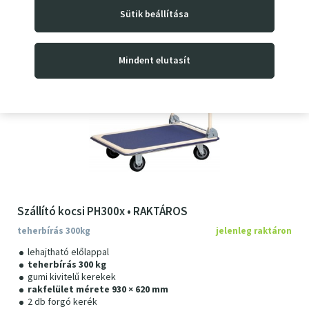
25
146
Ft
ÁFA-val
Sütik beállítása
Mindent elutasít
Szállító kocsi PH300x • RAKTÁROS
teherbírás 300kg
jelenleg raktáron
lehajtható előlappal
teherbírás 300 kg
gumi kivitelű kerekek
rakfelület mérete 930 × 620 mm
2 db forgó kerék