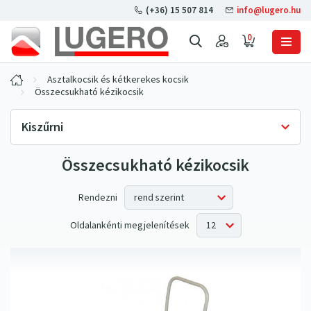
(+36) 15 507 814
info@lugero.hu
0
Asztalkocsik és kétkerekes kocsik
Összecsukható kézikocsik
Kiszűrni
Összecsukható kézikocsik
Készlet rendelkezésre állása
Csak raktáron
(2)
Ár ÁFA nélkül
Rendezni
Oldalankénti megjelenítések