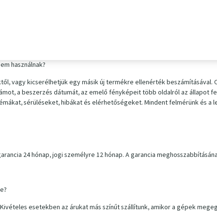
izetési, szállítási vagy számlázási címet stb.
07 814 telefonszámon, ahol minden szükségest megváltoztatunk az Ön segí
nem használnak?
ktől, vagy kicserélhetjük egy másik új termékre ellenérték beszámításával.
zámot, a beszerzés dátumát, az emelő fényképeit több oldalról az állapot f
lémákat, sérüléseket, hibákat és elérhetőségeket. Mindent felmérünk és a l
arancia 24 hónap, jogi személyre 12 hónap. A garancia meghosszabbításának
re?
ató. Kivételes esetekben az árukat más színűt szállítunk, amikor a gépek m