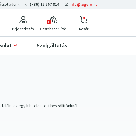
(+36) 15 507 814
info@lugero.hu
0
0
Bejelentkezés
Összehasonlítás
solat
Szolgáltatás
álni az egyik hitelesített beszállítónknál.