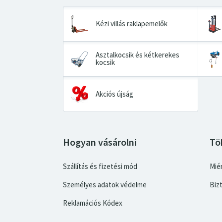
Kézi villás raklapemelők
Asztalkocsik és kétkerekes
kocsik
Akciós újság
Hogyan vásárolni
Tö
Szállítás és fizetési mód
Miér
Személyes adatok védelme
Biz
Reklamációs Kódex