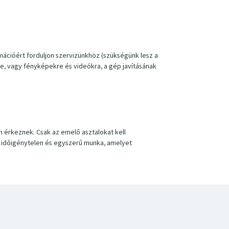
mációért forduljon szervizünkhöz (szükségünk lesz a
re, vagy fényképekre és videókra, a gép javításának
 érkeznek. Csak az emelő asztalokat kell
gy időigénytelen és egyszerű munka, amelyet