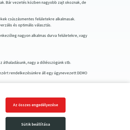
ak. Bár vezetés közben nagyobb zajt okoznak, de
rekek csúszásmentes felületekre alkalmasak.
erzális és optimális választás.
llenkezőleg nagyon alkalmas durva felületekre, vagy
z áthaladásunk, nagy a dőlésszögünk stb.
 ezért rendelkezésünkre áll egy úgynevezett DEMO
Az összes engedélyezése
varozóink kiszállítási ideje a 3.-4. munkanapra
 az Ön megelégedésére.
Sütik beállítása