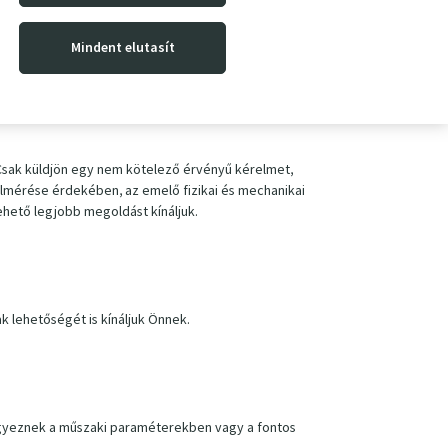
Mindent elutasít
tségével.
 Csak küldjön egy nem kötelező érvényű kérelmet,
elmérése érdekében, az emelő fizikai és mechanikai
ehető legjobb megoldást kínáljuk.
 lehetőségét is kínáljuk Önnek.
egegyeznek a műszaki paraméterekben vagy a fontos