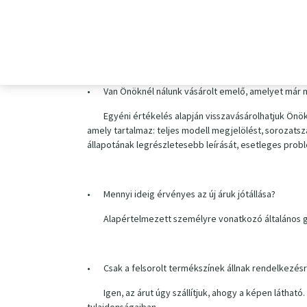
•
Hogyan lehet megváltoztatni a kézbesítés módját, f
Vegye fel velünk a kapcsolatot
itt
vagy a +36 155 
•
Van Önöknél nálunk vásárolt emelő, amelyet már 
Egyéni értékelés alapján visszavásárolhatjuk Önö
amely tartalmaz: teljes modell megjelölést, sorozats
állapotának legrészletesebb leírását, esetleges prob
•
Mennyi ideig érvényes az új áruk jótállása?
Alapértelmezett személyre vonatkozó általános g
•
Csak a felsorolt termékszínek állnak rendelkezés
Igen, az árut úgy szállítjuk, ahogy a képen láth