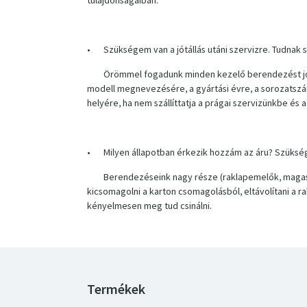
tulajdonságaiban.
•
Szükségem van a jótállás utáni szervizre. Tudnak 
Örömmel fogadunk minden kezelő berendezést jótál
modell megnevezésére, a gyártási évre, a sorozatszámr
helyére, ha nem szállíttatja a prágai szervizünkbe és
•
Milyen állapotban érkezik hozzám az áru? Szükség
Berendezéseink nagy része (raklapemelők, magase
kicsomagolni a karton csomagolásból, eltávolítani a 
kényelmesen meg tud csinálni.