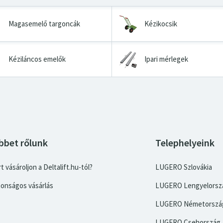
Magasemelő targoncák
Kézikocsik
Kéziláncos emelők
Ipari mérlegek
bbet rőlunk
Telephelyeink
t vásároljon a Deltalift.hu-tól?
LUGERO Szlovákia
tonságos vásárlás
LUGERO Lengyelorsz
LUGERO Németorszá
LUGERO Csehország