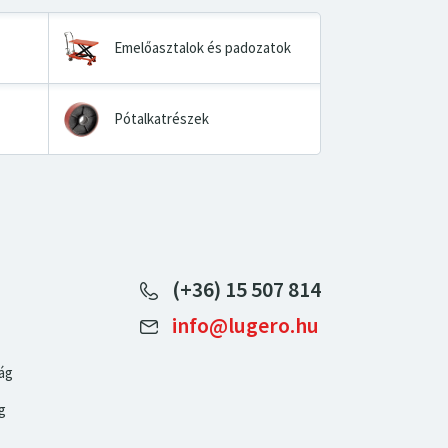
Emelőasztalok és padozatok
Pótalkatrészek
(+36) 15 507 814
info@lugero.hu
ág
g