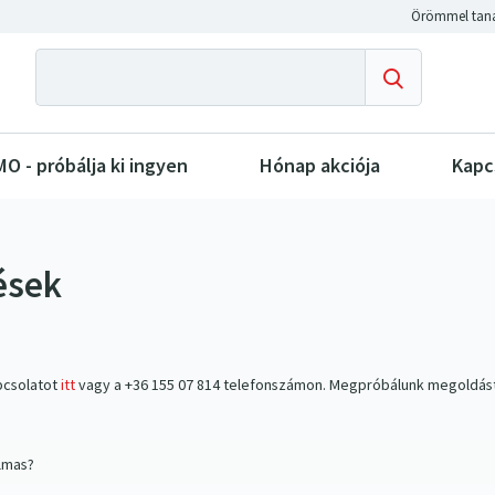
O - próbálja ki ingyen
Hónap akciója
Kapc
ések
pcsolatot
itt
vagy a +36 155 07 814 telefonszámon. Megpróbálunk megoldást tal
almas?