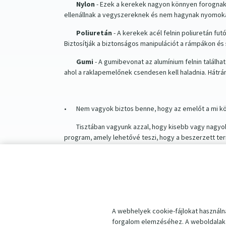
Nylon
- Ezek a kerekek nagyon könnyen forognak
ellenállnak a vegyszereknek és nem hagynak nyomoka
Poliuretán
- A kerekek acél felnin poliuretán f
Biztosítják a biztonságos manipulációt a rámpákon és s
Gumi
- A gumibevonat az alumínium felnin találha
ahol a raklapemelőnek csendesen kell haladnia. Hátrá
•
Nem vagyok biztos benne, hogy az emelőt a mi kör
Tisztában vagyunk azzal, hogy kisebb vagy nagyo
program, amely lehetővé teszi, hogy a beszerzett te
•
Mien a szállítási idő?
Az elérhetőség minden termékre vonatkozik. Készle
96,5%-os sikerrel jár. Egyes esetekben mindig jobb s
A webhelyek cookie-fájlokat használn
forgalom elemzéséhez. A weboldalak 