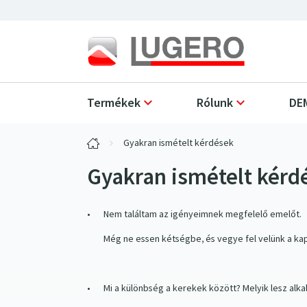
Termékek
Rólunk
DEM
Gyakran ismételt kérdések
Gyakran ismételt kérd
•
Nem találtam az igényeimnek megfelelő emelőt.
Még ne essen kétségbe, és vegye fel velünk a ka
•
Mi a különbség a kerekek között? Melyik lesz alk