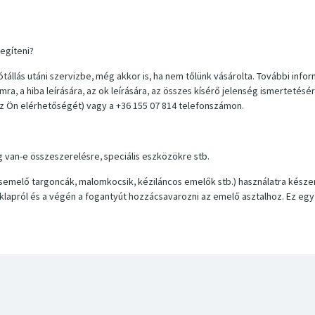
segíteni?
lás utáni szervizbe, még akkor is, ha nem tőlünk vásárolta. További infor
a, a hiba leírására, az ok leírására, az összes kísérő jelenség ismertetésé
 az Ön elérhetőségét) vagy a +36 155 07 814 telefonszámon.
 van-e összeszerelésre, speciális eszközökre stb.
melő targoncák, malomkocsik, kéziláncos emelők stb.) használatra készen
raklapról és a végén a fogantyút hozzácsavarozni az emelő asztalhoz. Ez e