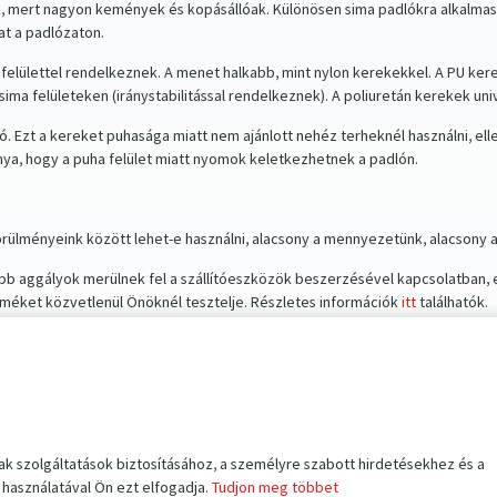
, mert nagyon kemények és kopásállóak. Különösen sima padlókra alkalmas
t a padlózaton.
utófelülettel rendelkeznek. A menet halkabb, mint nylon kerekekkel. A PU ke
ima felületeken (iránystabilitással rendelkeznek). A poliuretán kerekek univ
tó. Ezt a kereket puhasága miatt nem ajánlott nehéz terheknél használni, e
nya, hogy a puha felület miatt nyomok keletkezhetnek a padlón.
ülményeink között lehet-e használni, alacsony a mennyezetünk, alacsony a
bb aggályok merülnek fel a szállítóeszközök beszerzésével kapcsolatban,
rméket közvetlenül Önöknél tesztelje. Részletes információk
itt
találhatók.
t és 12:00 előtti megrendelés esetén ugyanazon a napon lehet szállítani. Fu
zállítási információk után érdeklődni, hogy mindent rendben kézbesítsünk
ak szolgáltatások biztosításához, a személyre szabott hirdetésekhez és a
használatával Ön ezt elfogadja.
Tudjon meg többet