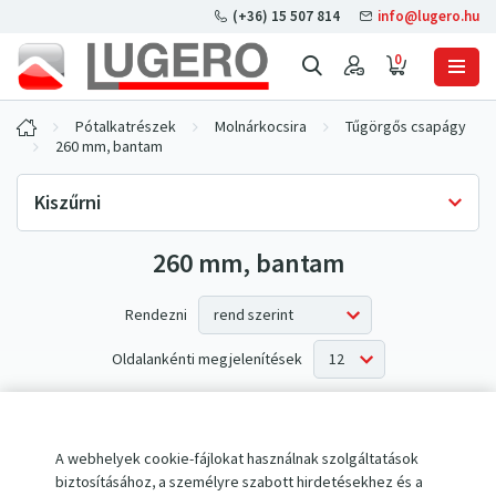
(+36) 15 507 814
info@lugero.hu
0
Pótalkatrészek
Molnárkocsira
Tűgörgős csapágy
260 mm, bantam
Kiszűrni
260 mm, bantam
Készlet rendelkezésre állása
Csak raktáron
(0)
Rendezni
Oldalankénti megjelenítések
Az elvárásoknak nem megfelelő termékek.
A webhelyek cookie-fájlokat használnak szolgáltatások
biztosításához, a személyre szabott hirdetésekhez és a