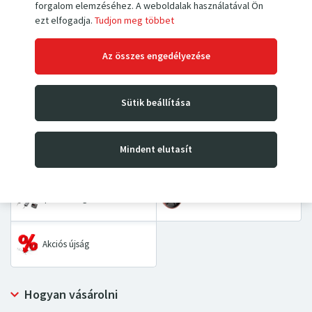
forgalom elemzéséhez. A weboldalak használatával Ön
ezt elfogadja.
Tudjon meg többet
Az összes engedélyezése
Kézi villás raklapemelők
Magasemelő targoncák
Emelőasztalok és
Sütik beállítása
Kézikocsik
padozatok
Asztalkocsik és kétkerekes
Mindent elutasít
Kéziláncos emelők
kocsik
Ipari mérlegek
Pótalkatrészek
Akciós újság
Hogyan vásárolni