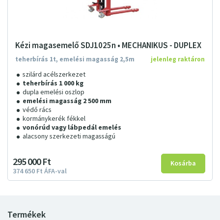
Kézi magasemelő SDJ1025n • MECHANIKUS - DUPLEX
teherbírás 1t, emelési magasság 2,5m
jelenleg raktáron
szilárd acélszerkezet
teherbírás 1 000 kg
dupla emelési oszlop
emelési magasság 2 500 mm
védő rács
kormánykerék fékkel
vonórúd vagy lábpedál emelés
alacsony szerkezeti magasságú
295
000
Ft
374
650
Ft
ÁFA-val