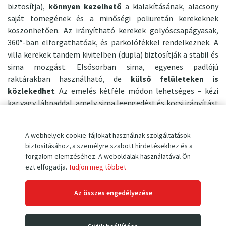
biztosítja),
könnyen kezelhető
a kialakításának, alacsony
saját tömegének és a minőségi poliuretán kerekeknek
köszönhetően. Az irányítható kerekek golyóscsapágyasak,
360°-ban elforgathatóak, és parkolófékkel rendelkeznek. A
villa kerekek tandem kivitelben (dupla) biztosítják a stabil és
sima mozgást. Elsősorban sima, egyenes padlójú
raktárakban használható, de
külső felületeken is
közlekedhet
. Az emelés kétféle módon lehetséges – kézi
kar vagy lábpaddal, amely sima leengedést és kocsi irányítást
biztosít. Két nagy fogantyú segíti a pontos manőverezést.
Hosszú élettartamot és biztonságos működést
biztosít a
A webhelyek cookie-fájlokat használnak szolgáltatások
merev szerkezet, nagy szilárdságú lánc, masszív acél görgők,
biztosításához, a személyre szabott hirdetésekhez és a
elülső védőrács, erős porfestés és minőségi hidraulikus
forgalom elemzéséhez. A weboldalak használatával Ön
egység.
ezt elfogadja.
Tudjon meg többet
Fő jellemzők:
Az összes engedélyezése
teherbírás 700 kg
maximális emelési magasság 1300 mm