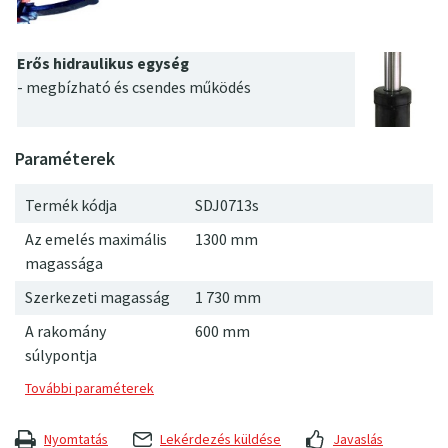
Erős hidraulikus egység
- megbízható és csendes működés
Termék kódja
SDJ0713s
Az emelés maximális
1300 mm
magassága
Szerkezeti magasság
1
730
mm
A rakomány
600 mm
súlypontja
Nyomtatás
Lekérdezés küldése
Javaslás