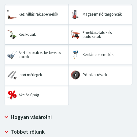
Kézi villás raklapemelők
Magasemelő targoncák
Emelőasztalok és
Kézikocsik
padozatok
Asztalkocsik és kétkerekes
Kéziláncos emelők
kocsik
Ipari mérlegek
Pótalkatrészek
Akciós újság
Hogyan vásárolni
Szállítás és fizetési mód
Többet rőlunk
Személyes adatok védelme