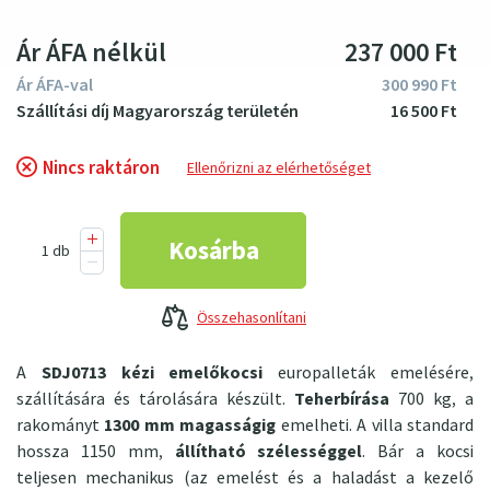
Ár ÁFA nélkül
237
000
Ft
Ár ÁFA-val
300
990
Ft
16
500
Ft
Nincs raktáron
Ellenőrizni az elérhetőséget
Összehasonlítani
A
SDJ0713 kézi emelőkocsi
europalleták emelésére,
szállítására és tárolására készült.
Teherbírása
700 kg, a
rakományt
1300 mm magasságig
emelheti. A villa standard
hossza 1150 mm,
állítható szélességgel
. Bár a kocsi
teljesen mechanikus (az emelést és a haladást a kezelő