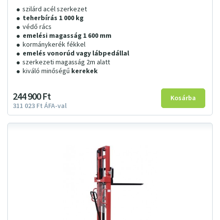
szilárd acél szerkezet
teherbírás 1 000 kg
védő rács
emelési magasság 1 600 mm
kormánykerék fékkel
emelés vonorúd vagy lábpedállal
szerkezeti magasság 2m alatt
kiváló minőségű
kerekek
244
900
Ft
311
023
Ft
ÁFA-val