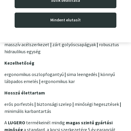
Sütik beállítása
villa minimális magassága 90 mm
szerkezeti magasság 1730 mm
emelés egy kar mozdulattal +/- 25 mm
Mindent elutasít
saját tömeg 191 kg
Műhely kivitel
masszív acélszerkezet
|
zárt golyóscsapágyak
|
robusztus
hidraulikus egység
Kezelhetőség
ergonomikus oszlopfogantyú
|
sima leengedés
|
könnyű
lábpados emelés
|
ergonomikus kar
Hosszú élettartam
erős porfestés
|
biztonsági szelep
|
minőségi hegesztések
|
minimális karbantartás
A
LUGERO
termékeinél mindig
magas szintű gyártási
minőség
a standard, a kocsi szerkezetére 5 év garanciát