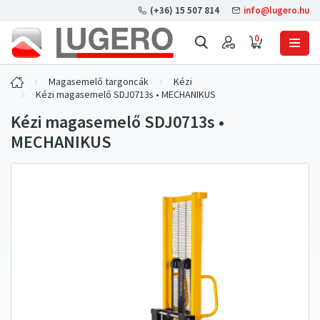
(+36) 15 507 814
info@lugero.hu
0
Magasemelő targoncák
Kézi
Kézi magasemelő SDJ0713s • MECHANIKUS
Kézi magasemelő SDJ0713s •
MECHANIKUS