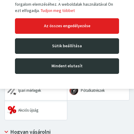
forgalom elemzéséhez. A weboldalak használatával Ön
ezt elfogadja.
Tudjon meg többet
Az összes engedélyezése
Kézi villás raklapemelők
Magasemelő targoncák
Sütik beállítása
Emelőasztalok és
Kézikocsik
padozatok
Mindent elutasít
Asztalkocsik és kétkerekes
Kéziláncos emelők
kocsik
Ipari mérlegek
Pótalkatrészek
Akciós újság
Hogyan vásárolni