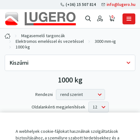
(+36) 15 507 814
info@lugero.hu
0
Magasemelő targoncák
Elektromos emeléssel és vezetéssel
3000 mm-ig
1000 kg
Kiszűrni
1000 kg
Készlet rendelkezésre állása
Csak raktáron
(0)
Rendezni
Oldalankénti megjelenítések
Az elvárásoknak nem megfelelő termékek.
A webhelyek cookie-fájlokat használnak szolgáltatások
biztosításához, a személyre szabott hirdetésekhez és a