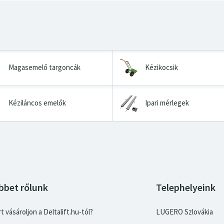
Magasemelő targoncák
Kézikocsik
Kéziláncos emelők
Ipari mérlegek
bbet rőlunk
Telephelyeink
t vásároljon a Deltalift.hu-tól?
LUGERO Szlovákia