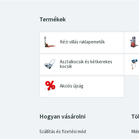
Kézi villás raklapemelők
Asztalkocsik és kétkerekes
kocsik
Akciós újság
Hogyan vásárolni
Tö
Szállítás és fizetési mód
Miér