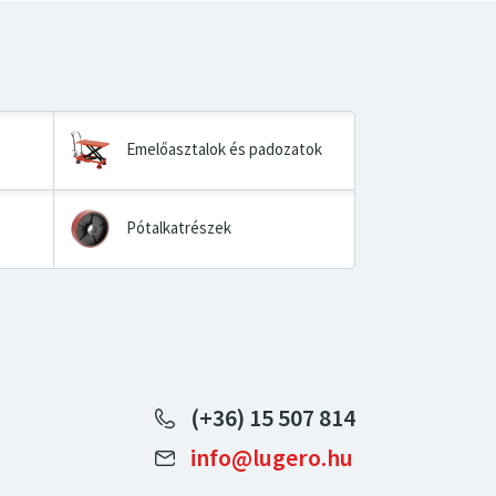
Emelőasztalok és padozatok
Pótalkatrészek
(+36) 15 507 814
info@lugero.hu