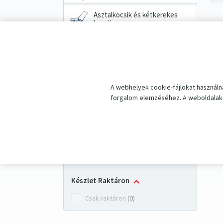
Asztalkocsik és kétkerekes
kocsik
Kéziláncos emelők
Ipari mérlegek
A webhelyek cookie-fájlokat használn
Pótalkatrészek
forgalom elemzéséhez. A weboldalak 
Akciós újság
Kiszűrni
Készlet Raktáron
Csak raktáron
(0)