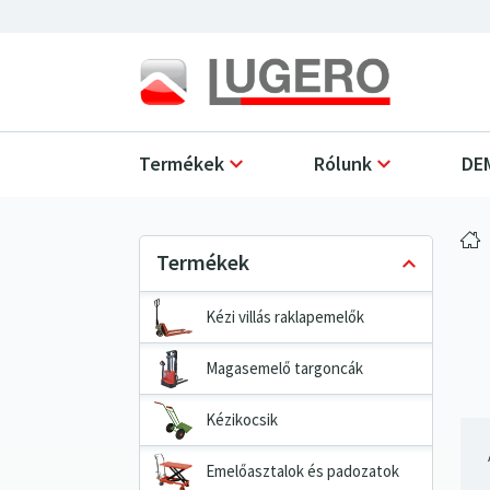
Termékek
Rólunk
DEM
Kézi villás raklapemelők
Magasemelő targoncák
Kézikocsik
Emelőasztalok és padozatok