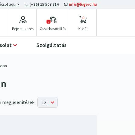
(+36) 15 507 814
info@lugero.hu
0
0
Bejelentkezés
Összehasonlítás
solat
Szolgáltatás
osan
an
i megjelenítések