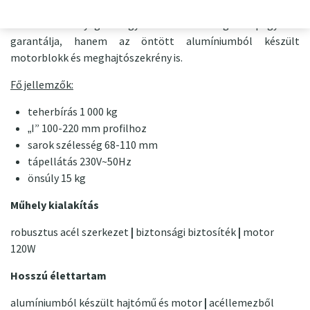
van szállítva. A hosszú élettartamot nemcsak a megfelelően
méretezett anyagok vagy a kiváló minőségű csapágyazás
garantálja, hanem az öntött alumíniumból készült
motorblokk és meghajtószekrény is.
Fő jellemzők:
teherbírás 1 000 kg
„I” 100-220 mm profilhoz
sarok szélesség 68-110 mm
tápellátás 230V~50Hz
önsúly 15 kg
Műhely kialakítás
robusztus acél szerkezet
|
biztonsági biztosíték
|
motor
120W
Hosszú élettartam
alumíniumból készült hajtómű és motor
|
acéllemezből