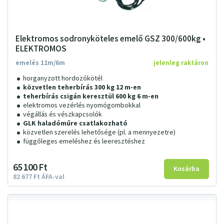
Elektromos sodronyköteles emelő GSZ 300/600kg •
ELEKTROMOS
emelés 12m/6m
jelenleg raktáron
horganyzott hordozókötél
közvetlen teherbírás 300 kg 12 m-en
teherbírás csigán keresztül 600 kg 6 m-en
elektromos vezérlés nyomógombokkal
végállás és vészkapcsolók
GLK haladóműre csatlakozható
közvetlen szerelés lehetősége (pl. a mennyezetre)
függőleges emeléshez és leeresztéshez
65
100
Ft
82
677
Ft
ÁFA-val