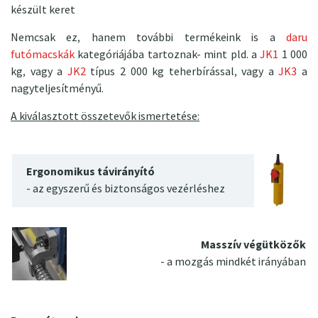
készült keret
Nemcsak ez, hanem további termékeink is a
daru
futómacskák
kategóriájába tartoznak- mint pld. a
JK1
1 000
kg, vagy a
JK2
típus 2 000 kg teherbírással, vagy a
JK3
a
nagyteljesítményű.
A kiválasztott összetevők ismertetése:
Ergonomikus távirányító
- az egyszerű és biztonságos vezérléshez
Masszív végütközők
- a mozgás mindkét irányában