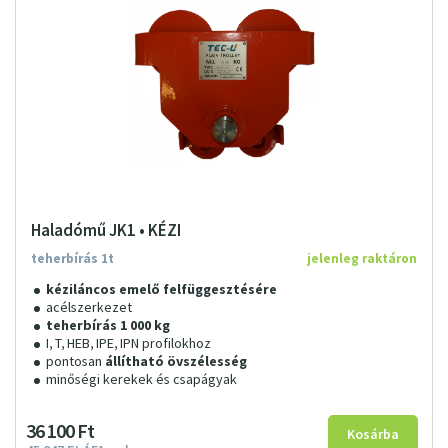
Haladómű JK1 • KÉZI
teherbírás 1t
jelenleg raktáron
kéziláncos emelő felfüggesztésére
acélszerkezet
teherbírás 1 000 kg
I, T, HEB, IPE, IPN profilokhoz
pontosan
állítható övszélesség
minőségi kerekek és csapágyak
36
100
Ft