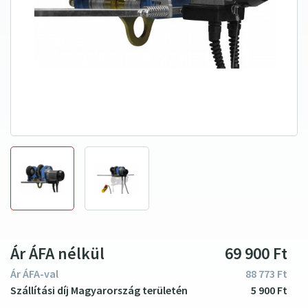
Ár ÁFA nélkül
69
900
Ft
Ár ÁFA-val
88
773
Ft
5
900
Ft