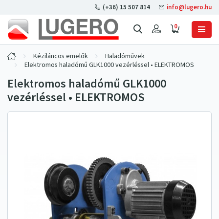
(+36) 15 507 814
info@lugero.hu
0
Kéziláncos emelők
Haladóművek
Elektromos haladómű GLK1000 vezérléssel • ELEKTROMOS
Elektromos haladómű GLK1000
vezérléssel • ELEKTROMOS