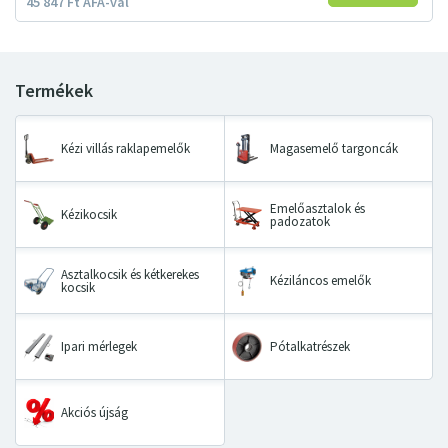
45
847
Ft
ÁFA-val
Kézi villás raklapemelők
Magasemelő targoncák
Emelőasztalok és
Kézikocsik
padozatok
Asztalkocsik és kétkerekes
Kéziláncos emelők
kocsik
Ipari mérlegek
Pótalkatrészek
Akciós újság