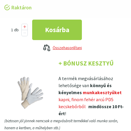
Raktáron
Összehasonlítani
+ BÓNUSZ KESZTYŰ
A termék megvásárlásához
lehetősége van
könnyű és
kényelmes
munkakesztyűket
kapni, finom fehér arcú PD5
kecskebőrből
mindössze 10 Ft-
ért
!
(biztosan jól jönnek nemcsak a megvásárolt termékkel való munka során,
hanem a kertben, a műhelyben stb.)