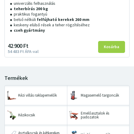
univerzális felhasználás
teherbírás 200 kg
praktikus fogantyú
belső nélküli
felfújható kerekek 260 mm
keskeny elülső rések a teher rögzítéséhez
cseh gyártmány
42
900
Ft
54
483
Ft
ÁFA-val
Kézi villás raklapemelők
Magasemelő targoncák
Emelőasztalok és
Kézikocsik
padozatok
Asztalkocsik és kétkerekes