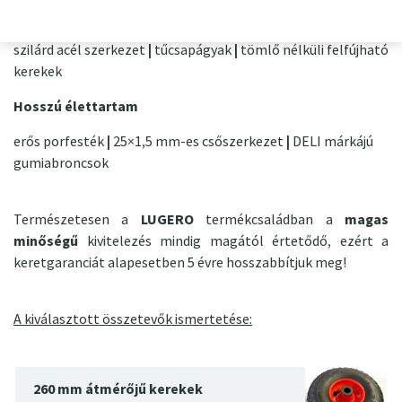
Műhely kialakítás
szilárd acél szerkezet
|
tűcsapágyak
|
tömlő nélküli felfújható
kerekek
Hosszú élettartam
erős porfesték
|
25×1,5 mm-es csőszerkezet
|
DELI márkájú
gumiabroncsok
Természetesen a
LUGERO
termékcsaládban a
magas
minőségű
kivitelezés
mindig magától értetődő, ezért a
keretgaranciát alapesetben 5 évre hosszabbítjuk meg!
A kiválasztott összetevők ismertetése:
260 mm átmérőjű kerekek