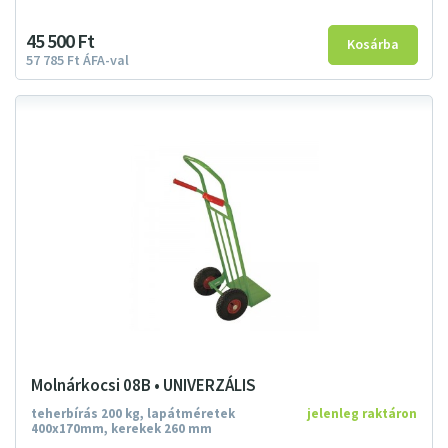
45
500
Ft
57
785
Ft
ÁFA-val
Molnárkocsi 08B • UNIVERZÁLIS
teherbírás 200 kg, lapátméretek
jelenleg raktáron
400x170mm, kerekek 260 mm