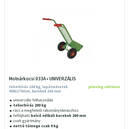
Molnárkocsi 033A • UNIVERZÁLIS
teherbírás 200 kg, lapátméretek
jelenleg raktáron
400x170mm, kerekek 260 mm
univerzális felhasználás
teherbírás 200 kg
rács a megfelelő rakománytámaszhoz
felfújható
belső nélküli kerekek 260 mm
cseh gyártmány
nettó tömege csak 9 kg