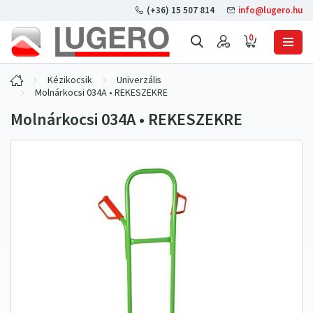
(+36) 15 507 814
info@lugero.hu
0
Kézikocsik
Univerzális
Molnárkocsi 034A • REKESZEKRE
Molnárkocsi 034A • REKESZEKRE