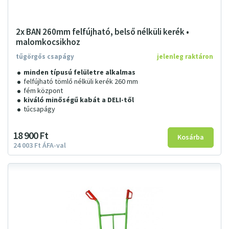
2x BAN 260mm felfújható, belső nélküli kerék •
malomkocsikhoz
tűgörgős csapágy
jelenleg raktáron
minden típusú felületre alkalmas
felfújható tömlő nélküli kerék 260 mm
fém központ
kiváló minőségű kabát a DELI-től
tűcsapágy
18
900
Ft
24
003
Ft
ÁFA-val