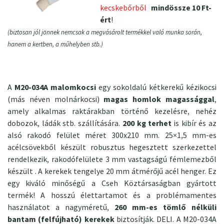
kecskebőrből
mindössze 10 Ft-
ért
!
(biztosan jól jönnek nemcsak a megvásárolt termékkel való munka során,
hanem a kertben, a műhelyben stb.)
A
M20-034A malomkocsi
egy sokoldalú kétkerekű kézikocsi
(más néven molnárkocsi)
magas homlok magassággal
,
amely alkalmas raktárakban történő kezelésre, nehéz
dobozok, ládák stb. szállítására.
200 kg terhet
is kibír és az
alsó rakodó felület méret 300x210 mm. 25×1,5 mm-es
acélcsövekből készült robusztus hegesztett szerkezettel
rendelkezik, rakodófelülete 3 mm vastagságú fémlemezből
készült . A kerekek tengelye 20 mm átmérőjű acél henger. Ez
egy kiváló minőségű a Cseh Köztársaságban gyártott
termék! A hosszú élettartamot és a problémamentes
használatot a nagyméretű,
260 mm-es tömlő nélküli
bantam (felfújható) kerekek
biztosítják. DELI. A M20-034A