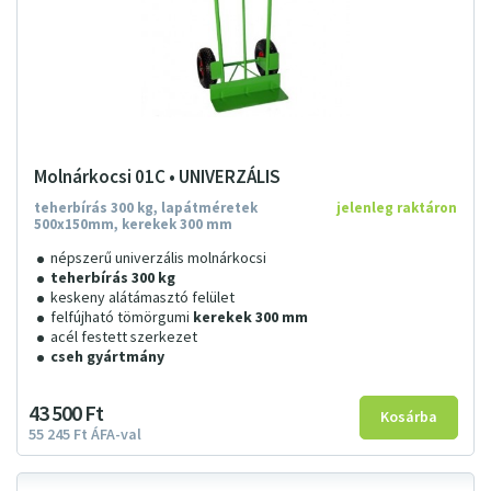
Molnárkocsi 01C • UNIVERZÁLIS
teherbírás 300 kg, lapátméretek
jelenleg raktáron
500x150mm, kerekek 300 mm
népszerű univerzális molnárkocsi
teherbírás 300 kg
keskeny alátámasztó felület
felfújható tömörgumi
kerekek 300 mm
acél festett szerkezet
cseh gyártmány
43
500
Ft
55
245
Ft
ÁFA-val