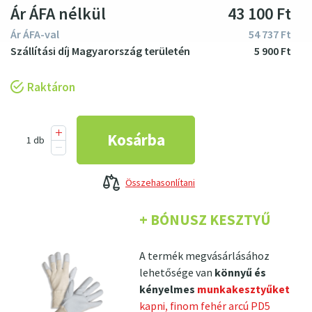
Ár ÁFA nélkül
43
100
Ft
Ár ÁFA-val
54
737
Ft
5
900
Ft
Raktáron
Összehasonlítani
+ BÓNUSZ KESZTYŰ
A termék megvásárlásához
lehetősége van
könnyű és
kényelmes
munkakesztyűket
kapni, finom fehér arcú PD5