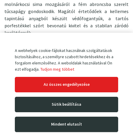
molnárkocsi sima mozgásáról a fém abroncsba szerelt
tűcsapágy gondoskodik. Magától értetődőek a kellemes
tapintású anyagból készült védőfogantyúk, a tartós
porfestékkel szórt bevonatú kivitel és a stabilan záródó
keréktárcsák.
A szabványos kerekeket golyóscsapágyú bantam kerekekre
A webhelyek cookie-fájlokat használnak szolgáltatások
lehet lecserélni (a 150 kg feletti terhekhez ajánljuk), vagy a
biztosításához, a személyre szabott hirdetésekhez és a
tömör gumi kerekek is szóba jöhetnek.
forgalom elemzéséhez. A weboldalak használatával Ön
ezt elfogadja.
Tudjon meg többet
Fő jellemzők:
Az összes engedélyezése
teherbírás 200 kg
rakodófelület mérete 300x210 mm
Sütik beállítása
önsúly 11 kg
260 mm átmérőjű kerék
Mindent elutasít