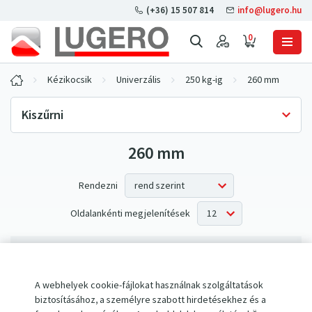
(+36) 15 507 814
info@lugero.hu
0
Kézikocsik
Univerzális
250 kg-ig
260 mm
Kiszűrni
260 mm
Készlet rendelkezésre állása
Csak raktáron
(0)
Rendezni
Oldalankénti megjelenítések
Az elvárásoknak nem megfelelő termékek.
A webhelyek cookie-fájlokat használnak szolgáltatások
biztosításához, a személyre szabott hirdetésekhez és a