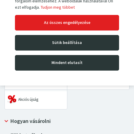
forgalom elemzéséhez. A weboldalak használatával Ön
ezt elfogadja.
Tudjon meg többet
Kézi villás raklapemelők
Magasemelő targoncák
Az összes engedélyezése
Emelőasztalok és
Kézikocsik
padozatok
Sütik beállítása
Asztalkocsik és kétkerekes
Kéziláncos emelők
kocsik
Mindent elutasít
Ipari mérlegek
Pótalkatrészek
Akciós újság
Hogyan vásárolni
Szállítás és fizetési mód