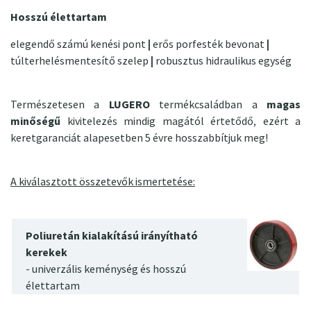
Hosszú élettartam
elegendő számú kenési pont
|
erős porfesték bevonat
|
túlterhelésmentesítő szelep
|
robusztus hidraulikus egység
Természetesen a
LUGERO
termékcsaládban a
magas
minőségű
kivitelezés
mindig magától értetődő, ezért a
keretgaranciát alapesetben 5 évre hosszabbítjuk meg!
A kiválasztott összetevők ismertetése:
Poliuretán kialakítású irányítható
kerekek
- univerzális keménység és hosszú
élettartam