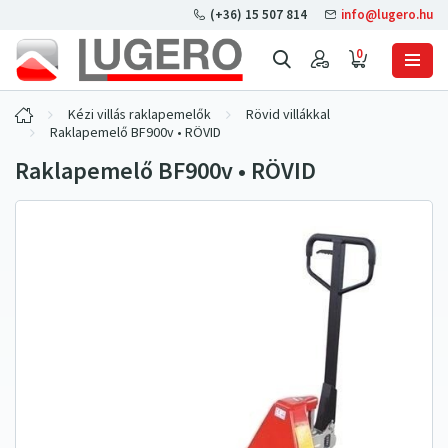
(+36) 15 507 814
info@lugero.hu
0
Kézi villás raklapemelők
Rövid villákkal
Raklapemelő BF900v • RÖVID
Raklapemelő BF900v • RÖVID