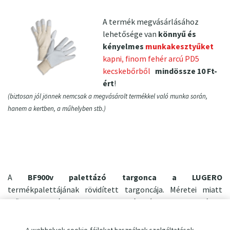
A termék megvásárlásához
lehetősége van
könnyű és
kényelmes
munkakesztyűket
kapni, finom fehér arcú PD5
kecskebőrből
mindössze 10 Ft-
ért
!
(biztosan jól jönnek nemcsak a megvásárolt termékkel való munka során,
hanem a kertben, a műhelyben stb.)
A
BF900v palettázó targonca a LUGERO
termékpalettájának rövidített targoncája. Méretei miatt
előre meghatározott, különösen zárt térben, teherautókon
stb. használatra van tervezve. Rövidített villával,
900 mm
hosszúságúval rendelkezik, amely elsősorban
rövidebb és