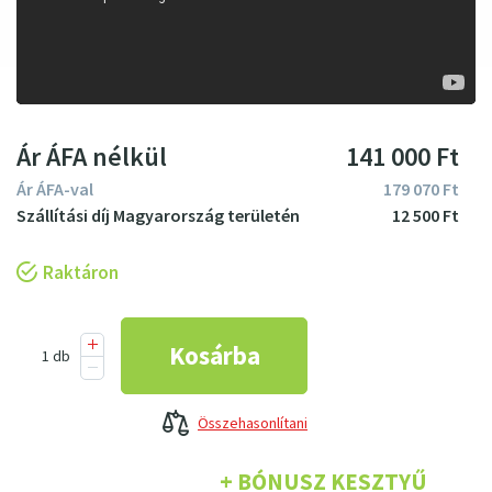
Ár ÁFA nélkül
141
000
Ft
Ár ÁFA-val
179
070
Ft
12
500
Ft
Raktáron
Összehasonlítani
+ BÓNUSZ KESZTYŰ