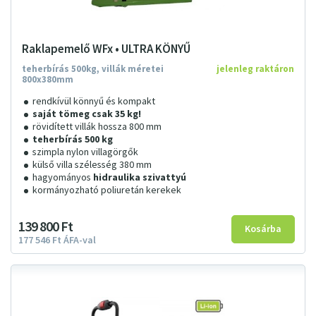
Raklapemelő WFx • ULTRA KÖNYŰ
teherbírás 500kg, villák méretei
jelenleg raktáron
800x380mm
rendkívül könnyű és kompakt
saját tömeg csak 35 kg!
rövidített villák hossza 800 mm
teherbírás 500 kg
szimpla nylon villagörgők
külső villa szélesség 380 mm
hagyományos
hidraulika szivattyú
kormányozható poliuretán kerekek
139
800
Ft
177
546
Ft
ÁFA-val