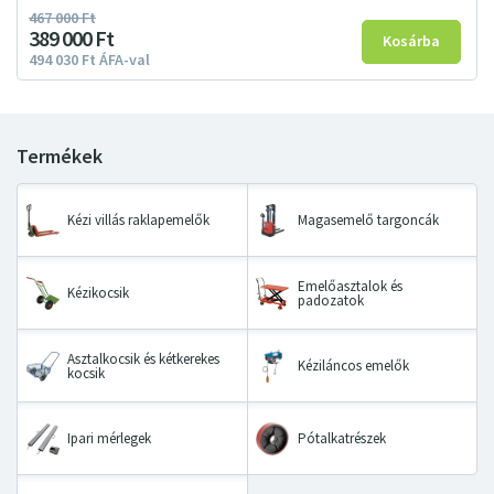
467
000
Ft
389
000
Ft
494
030
Ft
ÁFA-val
Kézi villás raklapemelők
Magasemelő targoncák
Emelőasztalok és
Kézikocsik
padozatok
Asztalkocsik és kétkerekes
Kéziláncos emelők
kocsik
Ipari mérlegek
Pótalkatrészek