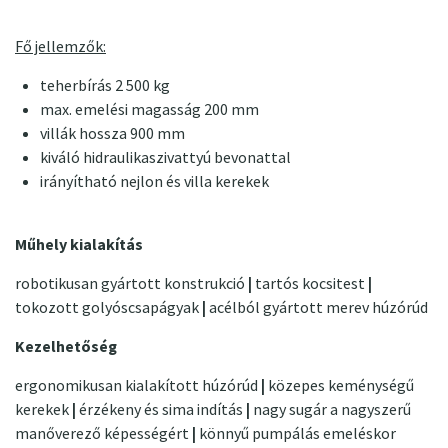
Fő jellemzők:
teherbírás 2 500 kg
max. emelési magasság 200 mm
villák hossza 900 mm
kiváló hidraulikaszivattyú bevonattal
irányítható nejlon és villa kerekek
Műhely kialakítás
robotikusan gyártott konstrukció
|
tartós kocsitest
|
tokozott golyóscsapágyak
|
acélból gyártott merev húzórúd
Kezelhetőség
ergonomikusan kialakított húzórúd
|
közepes keménységű
kerekek
|
érzékeny és sima indítás
|
nagy sugár a nagyszerű
manőverező képességért
|
könnyű pumpálás emeléskor