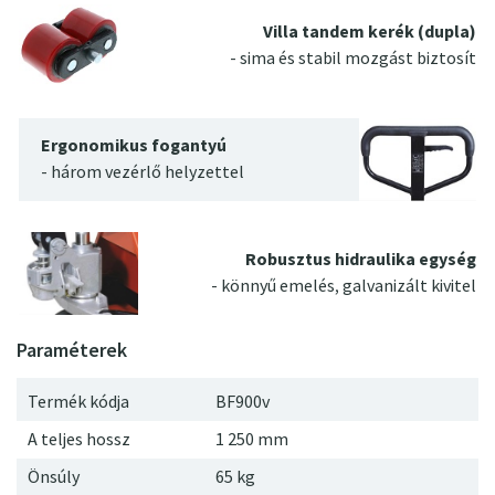
Villa tandem kerék (dupla)
- sima és stabil mozgást biztosít
Ergonomikus fogantyú
- három vezérlő helyzettel
Robusztus hidraulika egység
- könnyű emelés, galvanizált kivitel
Termék kódja
BF900v
A teljes hossz
1
250
mm
Önsúly
65
kg