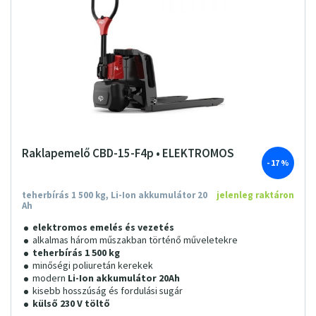
Raklapemelő CBD-15-F4p • ELEKTROMOS
- 17 %
teherbírás 1 500 kg, Li-Ion akkumulátor 20
jelenleg raktáron
Ah
elektromos emelés és vezetés
alkalmas három műszakban történő műveletekre
teherbírás 1 500 kg
minőségi poliuretán kerekek
modern
Li-Ion akkumulátor 20Ah
kisebb hosszúság és fordulási sugár
külső 230 V töltő