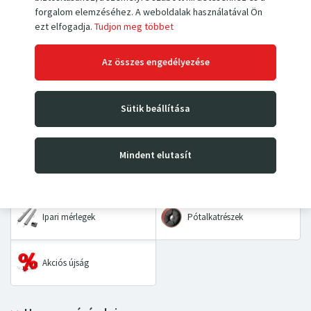
forgalom elemzéséhez. A weboldalak használatával Ön
ezt elfogadja.
Tudjon meg többet
Az összes engedélyezése
Kézi villás raklapemelők
Magasemelő targoncák
Sütik beállítása
Emelőasztalok és
Kézikocsik
padozatok
Mindent elutasít
Asztalkocsik és kétkerekes
Kéziláncos emelők
kocsik
Ipari mérlegek
Pótalkatrészek
Akciós újság