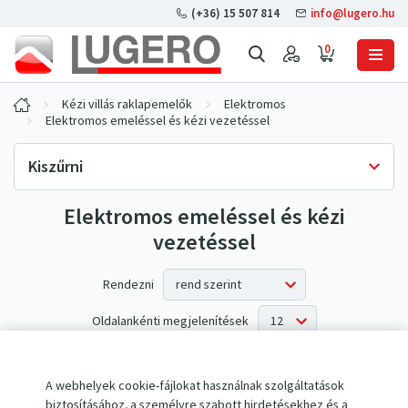
(+36) 15 507 814
info@lugero.hu
0
Kézi villás raklapemelők
Elektromos
Elektromos emeléssel és kézi vezetéssel
Kiszűrni
Elektromos emeléssel és kézi
Készlet rendelkezésre állása
vezetéssel
Csak raktáron
(0)
Rendezni
Oldalankénti megjelenítések
Az elvárásoknak nem megfelelő termékek.
A webhelyek cookie-fájlokat használnak szolgáltatások
biztosításához, a személyre szabott hirdetésekhez és a