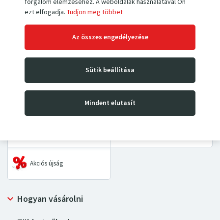
forgalom elemzéséhez. A weboldalak használatával Ön
ezt elfogadja.
Tudjon meg többet
Kézi villás raklapemelők
Magasemelő targoncák
Az összes engedélyezése
Emelőasztalok és
Kézikocsik
padozatok
Sütik beállítása
Asztalkocsik és kétkerekes
Kéziláncos emelők
kocsik
Mindent elutasít
Ipari mérlegek
Pótalkatrészek
Akciós újság
Hogyan vásárolni
Szállítás és fizetési mód