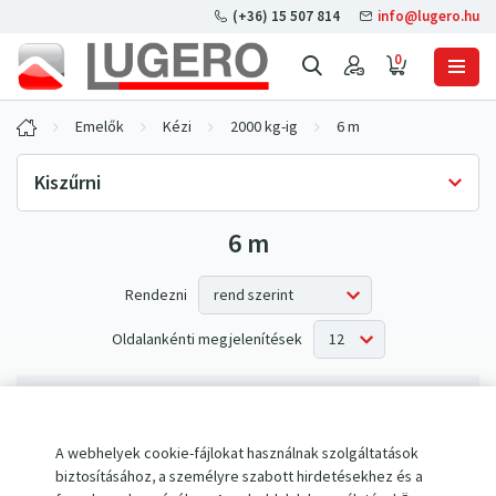
(+36) 15 507 814
info@lugero.hu
0
Emelők
Kézi
2000 kg-ig
6 m
Kiszűrni
6 m
Készlet Raktáron
Csak raktáron
(0)
Rendezni
Oldalankénti megjelenítések
Az elvárásoknak nem megfelelő termékek.
A webhelyek cookie-fájlokat használnak szolgáltatások
biztosításához, a személyre szabott hirdetésekhez és a