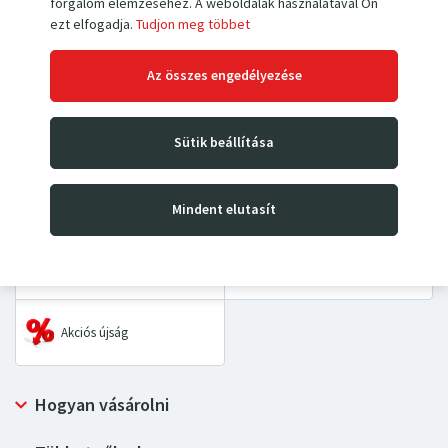
forgalom elemzéséhez. A weboldalak használatával Ön
ezt elfogadja.
Tudjon meg többet
Kézi villás raklapemelők
Magasemelő targoncák
Az összes engedélyezése
Emelőasztalok és
Kézikocsik
padozatok
Sütik beállítása
Asztalkocsik és kétkerekes
Kéziláncos emelők
kocsik
Mindent elutasít
Ipari mérlegek
Pótalkatrészek
Akciós újság
Hogyan vásárolni
Szállítás és fizetési mód