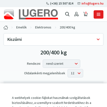
(+36) 15 507 814
info@lugero.hu
0
Emelők
Elektromos
200/400 kg
Kiszűrni
200/400 kg
Készlet Raktáron
Csak raktáron
(0)
Rendezni
Oldalankénti megjelenítések
Az elvárásoknak nem megfelelő termékek.
A webhelyek cookie-fájlokat használnak szolgáltatások
biztosításához, a személyre szabott hirdetésekhez és a