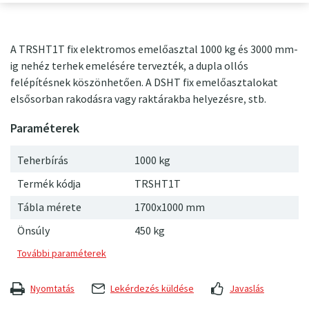
A TRSHT1T fix elektromos emelőasztal 1000 kg és 3000 mm-
ig nehéz terhek emelésére tervezték, a dupla ollós
felépítésnek köszönhetően. A DSHT fix emelőasztalokat
elsősorban rakodásra vagy raktárakba helyezésre, stb.
Teherbírás
1000 kg
Termék kódja
TRSHT1T
Tábla mérete
1700x1000 mm
Önsúly
450
kg
Nyomtatás
Lekérdezés küldése
Javaslás