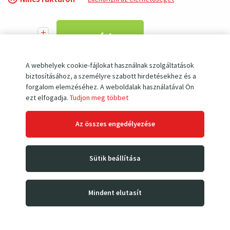
A webhelyek cookie-fájlokat használnak szolgáltatások
Összehasonlítani
biztosításához, a személyre szabott hirdetésekhez és a
forgalom elemzéséhez. A weboldalak használatával Ön
+ BÓNUSZ KESZTYŰ
ezt elfogadja.
Tudjon meg többet
A termék megvásárlásakor
Az összes engedélyezése
lehetősége van
nagyon
kényelmes és kiváló
minőségű
Sütik beállítása
prémium munkakesztyűt
kapni,
finom fehér arcú PD4-6
kecskebőrből
mindössze 10 Ft-
Mindent elutasít
ért
!
(biztosan jól jönnek nemcsak a megvásárolt termékkel való munka során,
hanem a kertben, a műhelyben stb.)