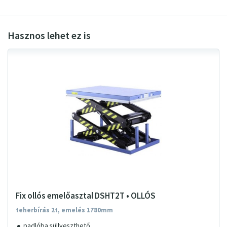
Fix ollós emelőasztal DSHT2T • OLLÓS
teherbírás 2t, emelés 1780mm
padlóba süllyeszthető