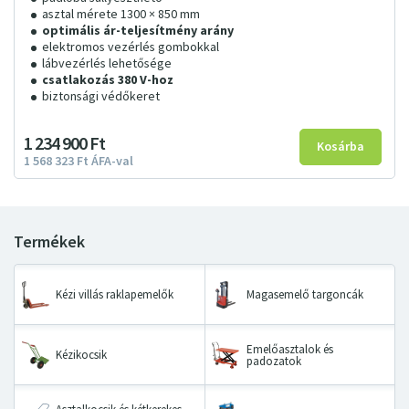
asztal mérete 1300 × 850 mm
optimális ár-teljesítmény arány
elektromos vezérlés gombokkal
lábvezérlés lehetősége
csatlakozás 380 V-hoz
biztonsági védőkeret
1
234
900
Ft
1
568
323
Ft
ÁFA-val
Kézi villás raklapemelők
Magasemelő targoncák
Emelőasztalok és
Kézikocsik
padozatok