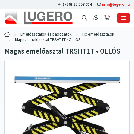
(+36) 15 507 814
info@lugero.hu
0
Emelőasztalok és padozatok
Fix emelőasztalok
Magas emelőasztal TRSHT1T • OLLÓS
Magas emelőasztal TRSHT1T • OLLÓS