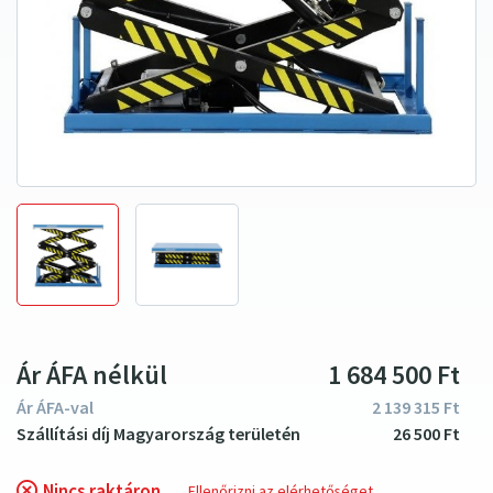
Ár ÁFA nélkül
1
684
500
Ft
Ár ÁFA-val
2
139
315
Ft
26
500
Ft
Nincs raktáron
Ellenőrizni az elérhetőséget