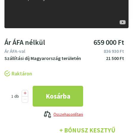
Ár ÁFA nélkül
659
000
Ft
Ár ÁFA-val
836
930
Ft
21
500
Ft
Raktáron
Összehasonlítani
+ BÓNUSZ KESZTYŰ