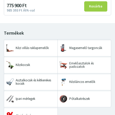
775
900
Ft
985
393
Ft
ÁFA-val
Kézi villás raklapemelők
Magasemelő targoncák
Emelőasztalok és
Kézikocsik
padozatok
Asztalkocsik és kétkerekes
Kéziláncos emelők
kocsik
Ipari mérlegek
Pótalkatrészek