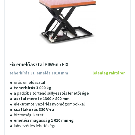
Fix emelőasztal PIW6n • FIX
teherbírás 3t, emelés 1010 mm
jelenleg raktáron
erős emelőasztal
teherbírás 3 000 kg
a padlóba történő süllyesztés lehetősége
asztal mérete 1300 × 800 mm
elektromos vezérlés nyomógombokkal
csatlakozás 380 V-ra
biztonsági keret
emelési magasság 1 010 mm-ig
lábvezérlés lehetősége