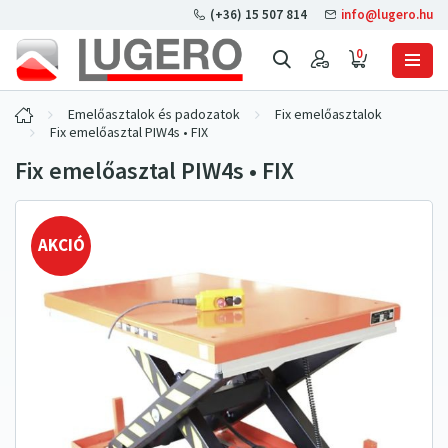
(+36) 15 507 814
info@lugero.hu
0
Emelőasztalok és padozatok
Fix emelőasztalok
Fix emelőasztal PIW4s • FIX
Fix emelőasztal PIW4s • FIX
AKCIÓ