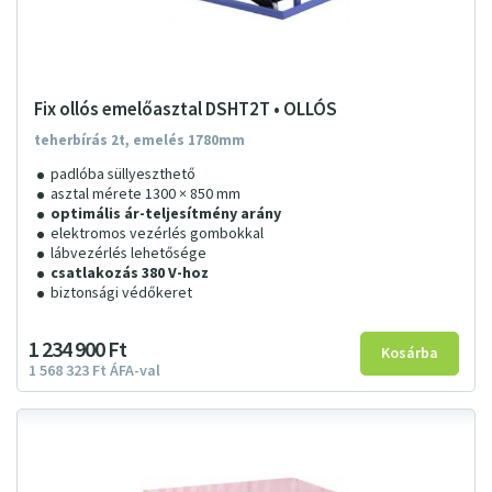
Fix ollós emelőasztal DSHT2T • OLLÓS
teherbírás 2t, emelés 1780mm
padlóba süllyeszthető
asztal mérete 1300 × 850 mm
optimális ár-teljesítmény arány
elektromos vezérlés gombokkal
lábvezérlés lehetősége
csatlakozás 380 V-hoz
biztonsági védőkeret
1
234
900
Ft
1
568
323
Ft
ÁFA-val