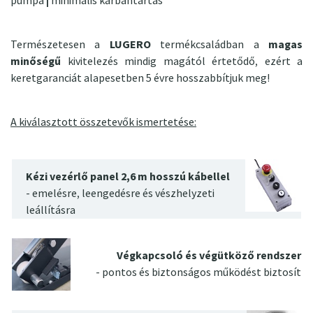
pumpa
|
minimális karbantartás
Természetesen a
LUGERO
termékcsaládban a
magas
minőségű
kivitelezés
mindig magától értetődő, ezért a
keretgaranciát alapesetben 5 évre hosszabbítjuk meg!
A kiválasztott összetevők ismertetése:
Kézi vezérlő panel 2,6 m hosszú kábellel
- emelésre, leengedésre és vészhelyzeti
leállításra
Végkapcsoló és végütköző rendszer
- pontos és biztonságos működést biztosít