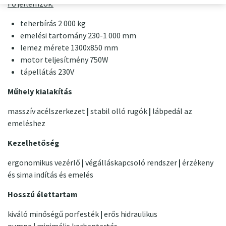
Fő jellemzők:
teherbírás 2 000 kg
emelési tartomány 230-1 000 mm
lemez mérete 1300x850 mm
motor teljesítmény 750W
tápellátás 230V
Műhely kialakítás
masszív acélszerkezet
|
stabil olló rugók
|
lábpedál az
emeléshez
Kezelhetőség
ergonomikus vezérlő
|
végálláskapcsoló rendszer
|
érzékeny
és sima indítás és emelés
Hosszú élettartam
kiváló minőségű porfesték
|
erős hidraulikus