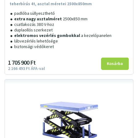
teherbírás 4t, asztal méretei 2500x850mm
padlóba süllyeszthető
extra nagy asztalméret
2500x850 mm
csatlakozás 380 V-hoz
duplaollós szerkezet
elektromos vezérlés gombokkal
a kezelőpanelen
lábvezérlés lehetősége
biztonsági védőkeret
1
705
900
Ft
2
166
493
Ft
ÁFA-val