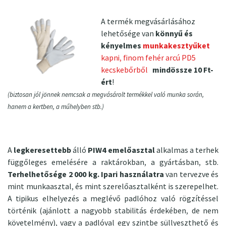
A termék megvásárlásához
lehetősége van
könnyű és
kényelmes
munkakesztyűket
kapni, finom fehér arcú PD5
kecskebőrből
mindössze 10 Ft-
ért
!
(biztosan jól jönnek nemcsak a megvásárolt termékkel való munka során,
hanem a kertben, a műhelyben stb.)
A
legkeresettebb
álló
PIW4 emelőasztal
alkalmas a terhek
függőleges emelésére a raktárokban, a gyártásban, stb.
Terhelhetősége 2 000 kg. Ipari használatra
van tervezve és
mint munkaasztal, és mint szerelőasztalként is szerepelhet.
A tipikus elhelyezés a meglévő padlóhoz való rögzítéssel
történik (ajánlott a nagyobb stabilitás érdekében, de nem
követelmény), vagy a padlóval egy szintbe süllyeszthető és