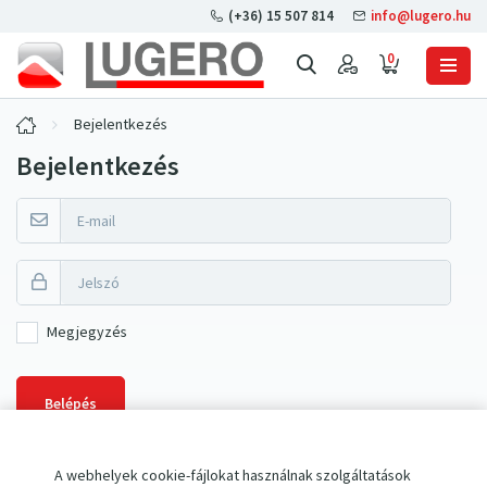
(+36) 15 507 814
info@lugero.hu
0
Bejelentkezés
Bejelentkezés
Megjegyzés
Belépés
A webhelyek cookie-fájlokat használnak szolgáltatások
Elfelejtette jelszavát?
Állítson be újat
.