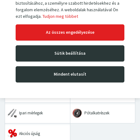
biztosításához, a személyre szabott hirdetésekhez és a
Ha még nem hozott létre fiókot,
regisztráljon most
.
forgalom elemzéséhez. A weboldalak használatával Ön
ezt elfogadja.
Tudjon meg többet
Az összes engedélyezése
Kézi villás raklapemelők
Magasemelő targoncák
Sütik beállítása
Emelőasztalok és
Kézikocsik
padozatok
Mindent elutasít
Asztalkocsik és kétkerekes
Kéziláncos emelők
kocsik
Ipari mérlegek
Pótalkatrészek
Akciós újság