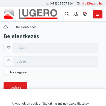
(+36) 15 507 814
info@lugero.hu
0
Bejelentkezés
Bejelentkezés
Megjegyzés
Belépés
A webhelyek cookie-fájlokat használnak szolgáltatások
Elfelejtette jelszavát?
Állítson be újat
.