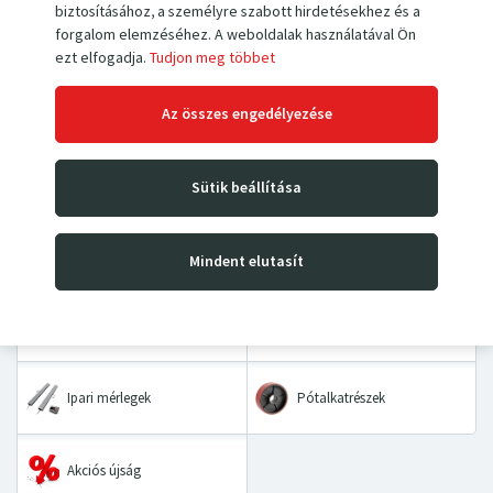
biztosításához, a személyre szabott hirdetésekhez és a
Ha még nem hozott létre fiókot,
regisztráljon most
.
forgalom elemzéséhez. A weboldalak használatával Ön
ezt elfogadja.
Tudjon meg többet
Az összes engedélyezése
Kézi villás raklapemelők
Magasemelő targoncák
Sütik beállítása
Emelőasztalok és
Kézikocsik
padozatok
Mindent elutasít
Asztalkocsik és kétkerekes
Kéziláncos emelők
kocsik
Ipari mérlegek
Pótalkatrészek
Akciós újság