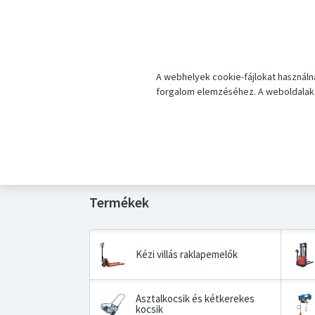
Belépés
A webhelyek cookie-fájlokat használn
forgalom elemzéséhez. A weboldalak 
Elfelejtette jelszavát?
Állítson be újat
.
Ha még nem hozott létre fiókot,
regisztráljon most
.
Kézi villás raklapemelők
Asztalkocsik és kétkerekes
kocsik