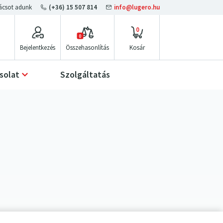
(+36) 15 507 814
info@lugero.hu
0
0
Bejelentkezés
Összehasonlítás
solat
Szolgáltatás