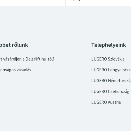
bbet rőlunk
Telephelyeink
t vásároljon a Deltalift.hu-tól?
LUGERO Szlovákia
tonságos vásárlás
LUGERO Lengyelorsz
LUGERO Németorszá
LUGERO Csehország
LUGERO Austria