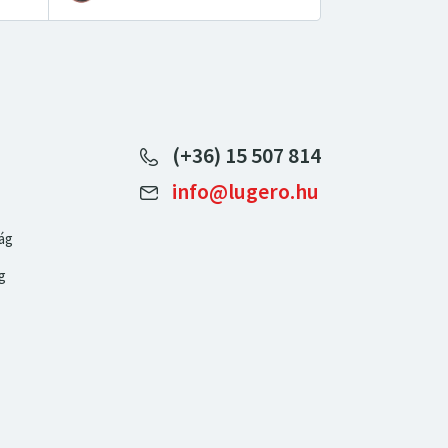
(+36) 15 507 814
info@lugero.hu
ág
g